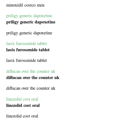
minoxidil costco men
priligy generic dapoxetine
priligy generic dapoxetine
priligy generic dapoxetine
lasix furosemide tablet
lasix furosemide tablet
lasix furosemide tablet
diflucan over the counter uk
diflucan over the counter uk
diflucan over the counter uk
linezolid cost oral
linezolid cost oral
linezolid cost oral