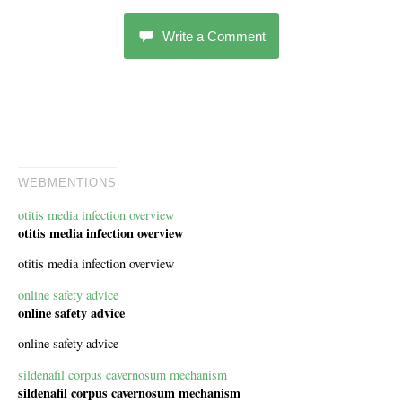
Write a Comment
WEBMENTIONS
otitis media infection overview
otitis media infection overview
otitis media infection overview
online safety advice
online safety advice
online safety advice
sildenafil corpus cavernosum mechanism
sildenafil corpus cavernosum mechanism