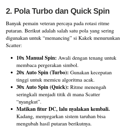
2. Pola Turbo dan Quick Spin
Banyak pemain veteran percaya pada rotasi ritme
putaran. Berikut adalah salah satu pola yang sering
digunakan untuk “memancing” si Kakek menurunkan
Scatter:
10x Manual Spin:
Awali dengan tenang untuk
membaca pergerakan simbol.
20x Auto Spin (Turbo):
Gunakan kecepatan
tinggi untuk memicu algoritma acak.
30x Auto Spin (Quick):
Ritme menengah
seringkali menjadi titik di mana Scatter
“nyangkut”.
Matikan fitur DC, lalu nyalakan kembali.
Kadang, menyegarkan sistem taruhan bisa
mengubah hasil putaran berikutnya.