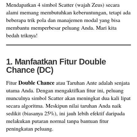
Mendapatkan 4 simbol Scatter (wajah Zeus) secara
alami memang membutuhkan keberuntungan, tetapi ada
beberapa trik pola dan manajemen modal yang bisa
membantu memperbesar peluang Anda. Mari kita
bedah triknya!
1. Manfaatkan Fitur Double
Chance (DC)
Double Chance
Fitur
atau Taruhan Ante adalah senjata
utama Anda. Dengan mengaktifkan fitur ini, peluang
munculnya simbol Scatter akan meningkat dua kali lipat
secara algoritma. Meskipun nilai taruhan Anda naik
sedikit (biasanya 25%), ini jauh lebih efektif daripada
melakukan putaran normal tanpa bantuan fitur
peningkatan peluang.