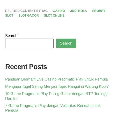
RELATED CONTENT BY TAG
CASINO
JUDI BOLA
SBOBET
SLOT
SLOT GACOR
SLOT ONLINE
Search
Search
Recent Posts
Panduan Bermain Live Casino Pragmatic Play untuk Pemula
Mengapa Togel Sering Menjadi Topik Hangat di Warung Kopi?
10 Game Pragmatic Play Paling Gacor dengan RTP Tertinggi
Hari Ini
7 Game Pragmatic Play dengan Volatilitas Rendah untuk
Pemula