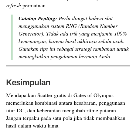
refresh
permainan.
Catatan Penting:
Perlu diingat bahwa slot
menggunakan sistem
RNG (Random Number
Generator)
. Tidak ada trik yang menjamin 100%
kemenangan, karena hasil akhirnya selalu acak.
Gunakan tips ini sebagai strategi tambahan untuk
meningkatkan pengalaman bermain Anda.
Kesimpulan
Mendapatkan Scatter gratis di Gates of Olympus
memerlukan kombinasi antara kesabaran, penggunaan
fitur DC, dan keberanian mengubah ritme putaran.
Jangan terpaku pada satu pola jika tidak membuahkan
hasil dalam waktu lama.