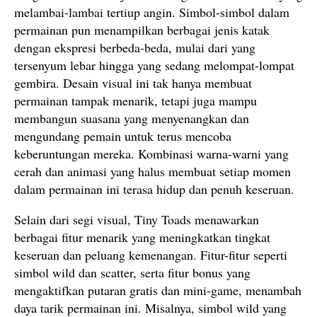
melambai-lambai tertiup angin. Simbol-simbol dalam
permainan pun menampilkan berbagai jenis katak
dengan ekspresi berbeda-beda, mulai dari yang
tersenyum lebar hingga yang sedang melompat-lompat
gembira. Desain visual ini tak hanya membuat
permainan tampak menarik, tetapi juga mampu
membangun suasana yang menyenangkan dan
mengundang pemain untuk terus mencoba
keberuntungan mereka. Kombinasi warna-warni yang
cerah dan animasi yang halus membuat setiap momen
dalam permainan ini terasa hidup dan penuh keseruan.
Selain dari segi visual, Tiny Toads menawarkan
berbagai fitur menarik yang meningkatkan tingkat
keseruan dan peluang kemenangan. Fitur-fitur seperti
simbol wild dan scatter, serta fitur bonus yang
mengaktifkan putaran gratis dan mini-game, menambah
daya tarik permainan ini. Misalnya, simbol wild yang