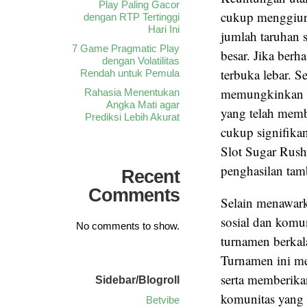
Play Paling Gacor
cukup menggiurk
dengan RTP Tertinggi
Hari Ini
jumlah taruhan s
7 Game Pragmatic Play
besar. Jika ber
dengan Volatilitas
terbuka lebar. S
Rendah untuk Pemula
memungkinkan p
Rahasia Menentukan
Angka Mati agar
yang telah mem
Prediksi Lebih Akurat
cukup signifika
Slot Sugar Rush
penghasilan tam
Recent
Comments
Selain menawark
sosial dan komu
No comments to show.
turnamen berka
Turnamen ini me
serta memberik
Sidebar/Blogroll
komunitas yang a
Betvibe