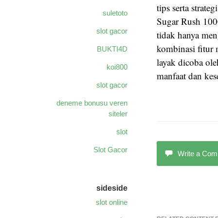
tips serta stra
suletoto
Sugar Rush 1000
slot gacor
tidak hanya men
kombinasi fitur
BUKTI4D
layak dicoba ole
koi800
manfaat dan kes
slot gacor
deneme bonusu veren
siteler
slot
Slot Gacor
Write a Co
sideside
slot online