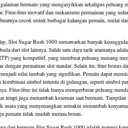
galaman bermain yang mengasyikkan sekaligus peluang m
r. Fitur-fitur inovatif dan mekanisme permainan yang sed
uatnya cocok untuk berbagai kalangan pemain, mulai dar
play, Slot Sugar Rush 1000 menawarkan banyak keunggula
da dari slot lainnya. Salah satu daya tarik utamanya adala
TP) yang kompetitif, yang membuat peluang menang menja
n dengan permainan slot standar. Selain itu, fitur bonus da
njadi nilai tambah yang signifikan. Pemain dapat memicu f
kombinasi simbol tertentu di gulungan, seperti simbol pe
nnya. Fitur-fitur ini tidak hanya memperbesar peluang mend
r tetapi juga menambah keseruan saat bermain. Tampilan 
efek suara yang menyenangkan semakin menambah kenyaman
ga pemain tidak mudah merasa bosan.
ma dari bermain Slot Sugar Rush 1000 adalah potensi ke