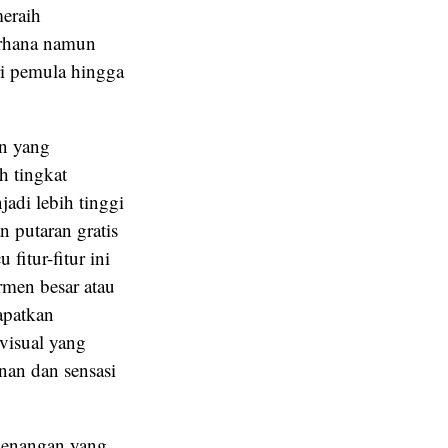
eraih
erhana namun
i pemula hingga
n yang
h tingkat
di lebih tinggi
n putaran gratis
itur-fitur ini
rmen besar atau
apatkan
visual yang
an dan sensasi
menangan yang