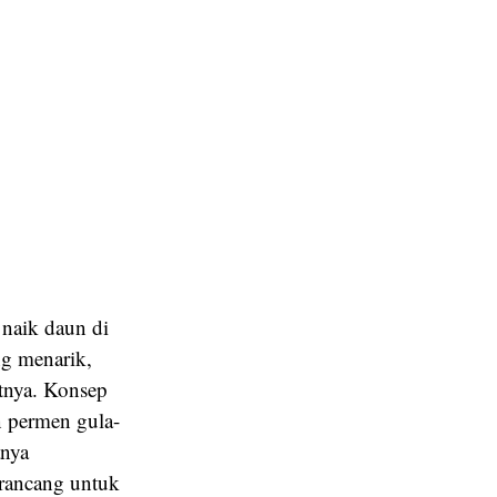
 naik daun di
ng menarik,
tnya. Konsep
n permen gula-
anya
rancang untuk