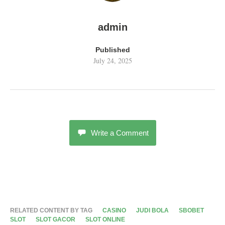
admin
Published
July 24, 2025
Write a Comment
RELATED CONTENT BY TAG
CASINO
JUDI BOLA
SBOBET
SLOT
SLOT GACOR
SLOT ONLINE