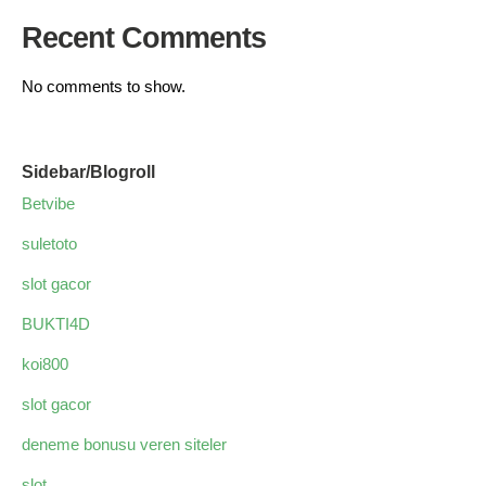
Recent Comments
No comments to show.
Sidebar/Blogroll
Betvibe
suletoto
slot gacor
BUKTI4D
koi800
slot gacor
deneme bonusu veren siteler
slot