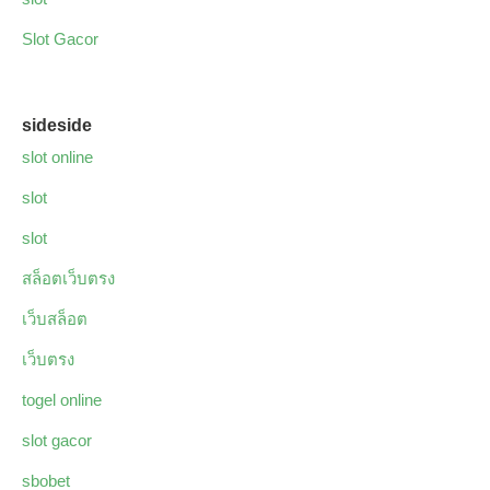
Slot Gacor
sideside
slot online
slot
slot
สล็อตเว็บตรง
เว็บสล็อต
เว็บตรง
togel online
slot gacor
sbobet