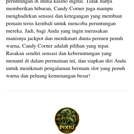
peruntungan di dunia kasino digital. Tidak hanya
memberikan hiburan, Candy Corner juga mampu
menghadirkan sensasi dan ketegangan yang membuat
pemain terus kembali untuk mencoba peruntungan
mereka. Jadi, bagi Anda yang ingin merasakan
manisnya jackpot dan menikmati dunia permen penuh
warna, Candy Corner adalah pilihan yang tepat.
Rasakan sendiri sensasi dan keberuntungan yang
menanti di dalam permainan ini, dan siapkan diri Anda
untuk menikmati pengalaman bermain slot yang penuh
warna dan peluang kemenangan besar!