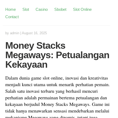
Home
Slot
Casino
Sbobet
Slot Online
Contact
by
admin
|
August 16, 2025
Money Stacks
Megaways: Petualangan
Kekayaan
Dalam dunia game slot online, inovasi dan kreativitas
menjadi kunci utama untuk menarik perhatian pemain.
Salah satu inovasi terbaru yang berhasil mencuri
perhatian adalah permainan bertema petualangan dan
kekayaan berjudul Money Stacks Megaways. Game ini
tidak hanya menawarkan sensasi mendebarkan melalui
mekanisme Megaways yang dinamis, tetapi juga