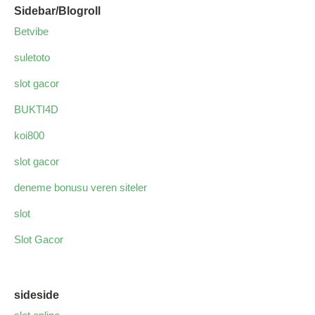
Sidebar/Blogroll
Betvibe
suletoto
slot gacor
BUKTI4D
koi800
slot gacor
deneme bonusu veren siteler
slot
Slot Gacor
sideside