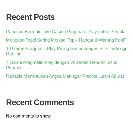
Recent Posts
Panduan Bermain Live Casino Pragmatic Play untuk Pemula
Mengapa Togel Sering Menjadi Topik Hangat di Warung Kopi?
10 Game Pragmatic Play Paling Gacor dengan RTP Tertinggi
Hari Ini
7 Game Pragmatic Play dengan Volatilitas Rendah untuk
Pemula
Rahasia Menentukan Angka Mati agar Prediksi Lebih Akurat
Recent Comments
No comments to show.