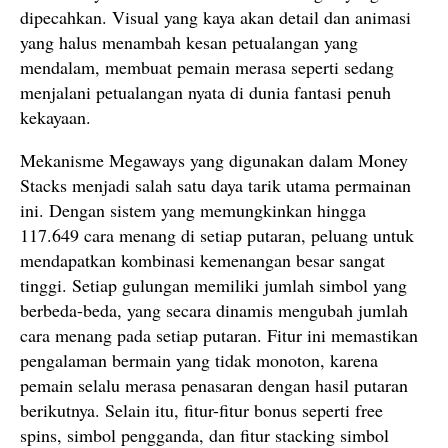
dipecahkan. Visual yang kaya akan detail dan animasi
yang halus menambah kesan petualangan yang
mendalam, membuat pemain merasa seperti sedang
menjalani petualangan nyata di dunia fantasi penuh
kekayaan.
Mekanisme Megaways yang digunakan dalam Money
Stacks menjadi salah satu daya tarik utama permainan
ini. Dengan sistem yang memungkinkan hingga
117.649 cara menang di setiap putaran, peluang untuk
mendapatkan kombinasi kemenangan besar sangat
tinggi. Setiap gulungan memiliki jumlah simbol yang
berbeda-beda, yang secara dinamis mengubah jumlah
cara menang pada setiap putaran. Fitur ini memastikan
pengalaman bermain yang tidak monoton, karena
pemain selalu merasa penasaran dengan hasil putaran
berikutnya. Selain itu, fitur-fitur bonus seperti free
spins, simbol pengganda, dan fitur stacking simbol