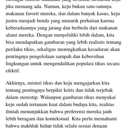
jika memang ada. Namun, keju bukan satu-satunya
makanan favorit mereka, dan dalam banyak kasus, keju
justru menjadi benda yang menarik perhatian karena
keberadaannya yang jarang dan berbeda dari makanan
alami mereka. Dengan menyelidiki lebih dalam, kita
bisa mendapatkan gambaran yang lebih realistis tentang
perilaku tikus, sekaligus meningkatkan kesadaran akan
pentingnya pengelolaan sampah dan kebersihan
lingkungan untuk mengendalikan populasi tikus secara
efektif.
Akhirnya, misteri tikus dan keju mengajarkan kita
tentang pentingnya berpikir kritis dan tidak terjebak
dalam stereotip. Walaupun gambaran tikus menyukai
keju sudah tertanam kuat dalam budaya kita, realitas
ilmiah menunjukkan bahwa preferensi mereka jauh
lebih beragam dan kontekstual. Kita perlu memahami
bahwa makhluk hidup tidak selalu sesuai dengan