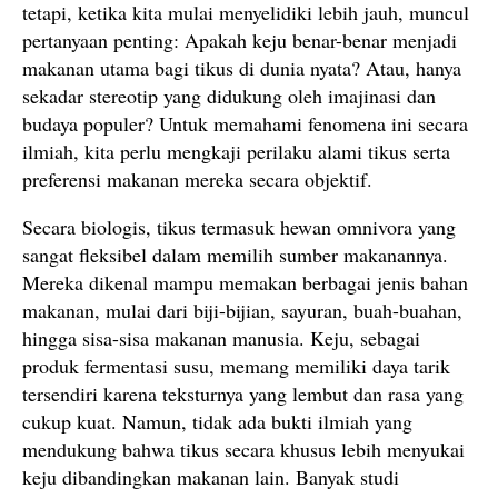
tetapi, ketika kita mulai menyelidiki lebih jauh, muncul
pertanyaan penting: Apakah keju benar-benar menjadi
makanan utama bagi tikus di dunia nyata? Atau, hanya
sekadar stereotip yang didukung oleh imajinasi dan
budaya populer? Untuk memahami fenomena ini secara
ilmiah, kita perlu mengkaji perilaku alami tikus serta
preferensi makanan mereka secara objektif.
Secara biologis, tikus termasuk hewan omnivora yang
sangat fleksibel dalam memilih sumber makanannya.
Mereka dikenal mampu memakan berbagai jenis bahan
makanan, mulai dari biji-bijian, sayuran, buah-buahan,
hingga sisa-sisa makanan manusia. Keju, sebagai
produk fermentasi susu, memang memiliki daya tarik
tersendiri karena teksturnya yang lembut dan rasa yang
cukup kuat. Namun, tidak ada bukti ilmiah yang
mendukung bahwa tikus secara khusus lebih menyukai
keju dibandingkan makanan lain. Banyak studi