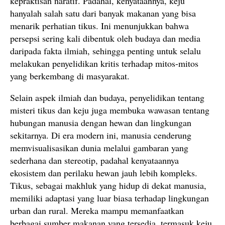
kepraktisan naratif. Padahal, kenyataannya, keju
hanyalah salah satu dari banyak makanan yang bisa
menarik perhatian tikus. Ini menunjukkan bahwa
persepsi sering kali dibentuk oleh budaya dan media
daripada fakta ilmiah, sehingga penting untuk selalu
melakukan penyelidikan kritis terhadap mitos-mitos
yang berkembang di masyarakat.
Selain aspek ilmiah dan budaya, penyelidikan tentang
misteri tikus dan keju juga membuka wawasan tentang
hubungan manusia dengan hewan dan lingkungan
sekitarnya. Di era modern ini, manusia cenderung
memvisualisasikan dunia melalui gambaran yang
sederhana dan stereotip, padahal kenyataannya
ekosistem dan perilaku hewan jauh lebih kompleks.
Tikus, sebagai makhluk yang hidup di dekat manusia,
memiliki adaptasi yang luar biasa terhadap lingkungan
urban dan rural. Mereka mampu memanfaatkan
berbagai sumber makanan yang tersedia, termasuk keju