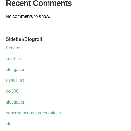
Recent Comments
No comments to show.
Sidebar/Blogroll
Betvibe
suletoto
slot gacor
BUKTI4D
koi800
slot gacor
deneme bonusu veren siteler
slot