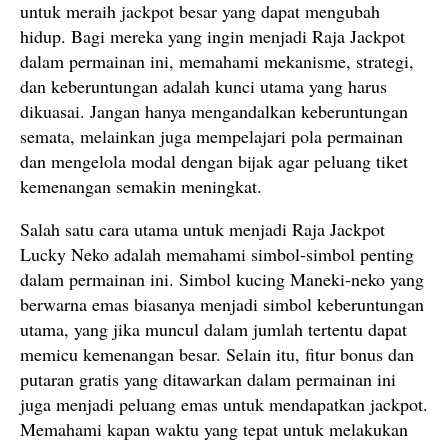
untuk meraih jackpot besar yang dapat mengubah
hidup. Bagi mereka yang ingin menjadi Raja Jackpot
dalam permainan ini, memahami mekanisme, strategi,
dan keberuntungan adalah kunci utama yang harus
dikuasai. Jangan hanya mengandalkan keberuntungan
semata, melainkan juga mempelajari pola permainan
dan mengelola modal dengan bijak agar peluang tiket
kemenangan semakin meningkat.
Salah satu cara utama untuk menjadi Raja Jackpot
Lucky Neko adalah memahami simbol-simbol penting
dalam permainan ini. Simbol kucing Maneki-neko yang
berwarna emas biasanya menjadi simbol keberuntungan
utama, yang jika muncul dalam jumlah tertentu dapat
memicu kemenangan besar. Selain itu, fitur bonus dan
putaran gratis yang ditawarkan dalam permainan ini
juga menjadi peluang emas untuk mendapatkan jackpot.
Memahami kapan waktu yang tepat untuk melakukan