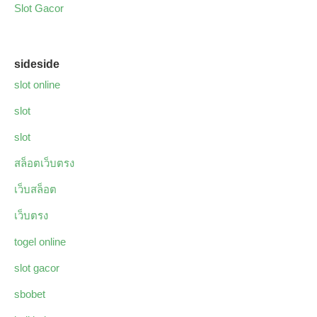
Slot Gacor
sideside
slot online
slot
slot
สล็อตเว็บตรง
เว็บสล็อต
เว็บตรง
togel online
slot gacor
sbobet