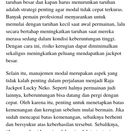
taruhan besar dan kapan harus menurunkan taruhan
adalah strategi penting agar modal tidak cepat terkuras.
Banyak pemain profesional menyarankan untuk
memulai dengan taruhan kecil saat awal permainan, lalu
secara bertahap meningkatkan taruhan saat mereka
merasa sedang dalam kondisi keberuntungan tinggi.
Dengan cara ini, risiko kerugian dapat diminimalkan
sekaligus meningkatkan peluang mendapatkan jackpot
besar.
Selain itu, manajemen modal merupakan aspek yang
tidak kalah penting dalam perjalanan menjadi Raja
Jackpot Lucky Neko. Seperti halnya permainan judi
lainnya, keberuntungan bisa datang dan pergi dengan
cepat. Oleh karena itu, penting untuk menetapkan batas
kemenangan dan kerugian sebelum mulai bermain. Jika
sudah mencapai batas kemenangan, sebaiknya berhenti
dan bersyukur atas keberhasilan tersebut. Sebaliknya,