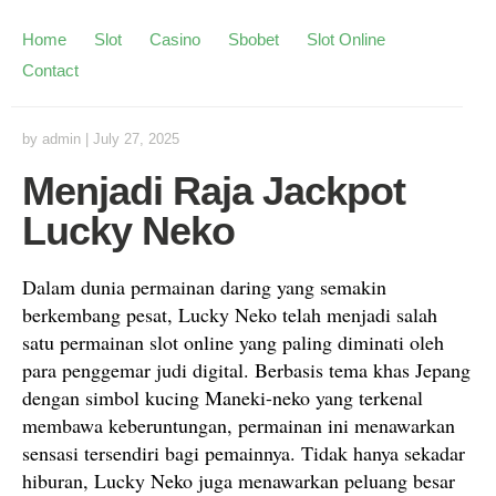
Home
Slot
Casino
Sbobet
Slot Online
Contact
by
admin
|
July 27, 2025
Menjadi Raja Jackpot
Lucky Neko
Dalam dunia permainan daring yang semakin
berkembang pesat, Lucky Neko telah menjadi salah
satu permainan slot online yang paling diminati oleh
para penggemar judi digital. Berbasis tema khas Jepang
dengan simbol kucing Maneki-neko yang terkenal
membawa keberuntungan, permainan ini menawarkan
sensasi tersendiri bagi pemainnya. Tidak hanya sekadar
hiburan, Lucky Neko juga menawarkan peluang besar