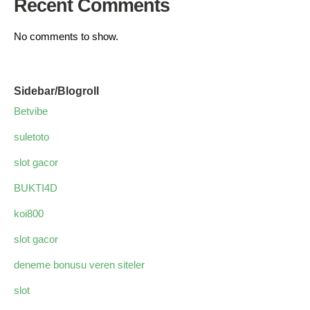
Recent Comments
No comments to show.
Sidebar/Blogroll
Betvibe
suletoto
slot gacor
BUKTI4D
koi800
slot gacor
deneme bonusu veren siteler
slot