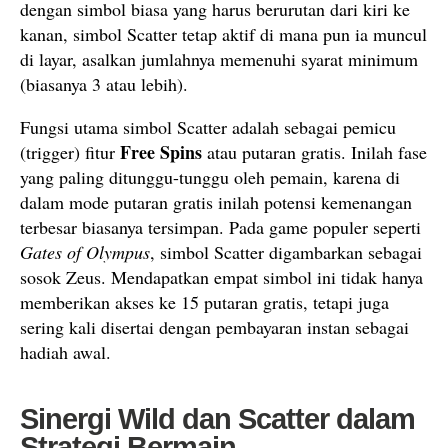
dengan simbol biasa yang harus berurutan dari kiri ke
kanan, simbol Scatter tetap aktif di mana pun ia muncul
di layar, asalkan jumlahnya memenuhi syarat minimum
(biasanya 3 atau lebih).
Fungsi utama simbol Scatter adalah sebagai pemicu
Free Spins
(trigger) fitur
atau putaran gratis. Inilah fase
yang paling ditunggu-tunggu oleh pemain, karena di
dalam mode putaran gratis inilah potensi kemenangan
terbesar biasanya tersimpan. Pada game populer seperti
Gates of Olympus
, simbol Scatter digambarkan sebagai
sosok Zeus. Mendapatkan empat simbol ini tidak hanya
memberikan akses ke 15 putaran gratis, tetapi juga
sering kali disertai dengan pembayaran instan sebagai
hadiah awal.
Sinergi Wild dan Scatter dalam
Strategi Bermain