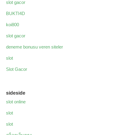
slot gacor
BUKTI4D
koi800
slot gacor
deneme bonusu veren siteler
slot
Slot Gacor
sideside
slot online
slot
slot