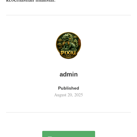
admin
Published
August 20, 2025