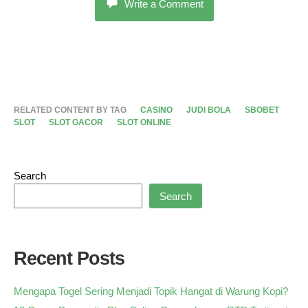
Write a Comment
RELATED CONTENT BY TAG
CASINO
JUDI BOLA
SBOBET
SLOT
SLOT GACOR
SLOT ONLINE
Search
Search
Recent Posts
Mengapa Togel Sering Menjadi Topik Hangat di Warung Kopi?