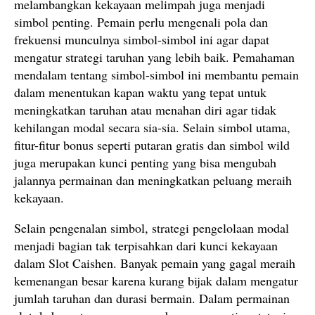
melambangkan kekayaan melimpah juga menjadi
simbol penting. Pemain perlu mengenali pola dan
frekuensi munculnya simbol-simbol ini agar dapat
mengatur strategi taruhan yang lebih baik. Pemahaman
mendalam tentang simbol-simbol ini membantu pemain
dalam menentukan kapan waktu yang tepat untuk
meningkatkan taruhan atau menahan diri agar tidak
kehilangan modal secara sia-sia. Selain simbol utama,
fitur-fitur bonus seperti putaran gratis dan simbol wild
juga merupakan kunci penting yang bisa mengubah
jalannya permainan dan meningkatkan peluang meraih
kekayaan.
Selain pengenalan simbol, strategi pengelolaan modal
menjadi bagian tak terpisahkan dari kunci kekayaan
dalam Slot Caishen. Banyak pemain yang gagal meraih
kemenangan besar karena kurang bijak dalam mengatur
jumlah taruhan dan durasi bermain. Dalam permainan