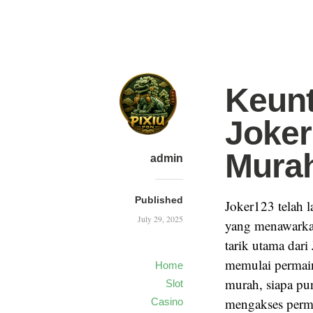
Keunt
Joker
Mura
admin
Published
Joker123 telah l
July 29, 2025
yang menawarka
tarik utama dari
memulai permain
Home
murah, siapa p
Slot
mengakses perma
Casino