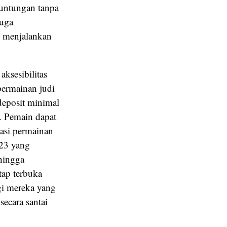
untungan tanpa
juga
n menjalankan
ksesibilitas
ermainan judi
deposit minimal
. Pemain dapat
asi permainan
123 yang
hingga
ap terbuka
gi mereka yang
ecara santai