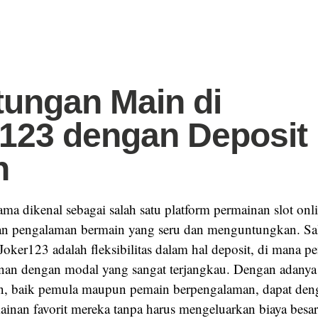
ungan Main di
123 dengan Deposit
h
ama dikenal sebagai salah satu platform permainan slot on
n pengalaman bermain yang seru dan menguntungkan. Sal
 Joker123 adalah fleksibilitas dalam hal deposit, di mana p
an dengan modal yang sangat terjangkau. Dengan adanya 
un, baik pemula maupun pemain berpengalaman, dapat de
inan favorit mereka tanpa harus mengeluarkan biaya besar.