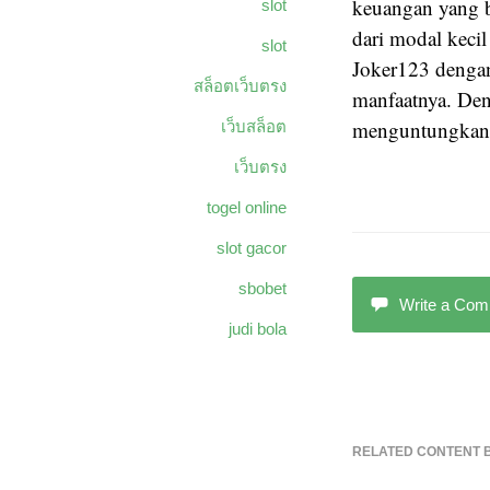
keuangan yang b
slot
dari modal keci
slot
Joker123 dengan
สล็อตเว็บตรง
manfaatnya. De
menguntungkan,
เว็บสล็อต
เว็บตรง
togel online
slot gacor
sbobet
Write a Co
judi bola
RELATED CONTENT 