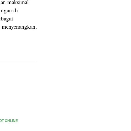
ngan maksimal
ungan di
rbagai
h menyenangkan,
OT ONLINE