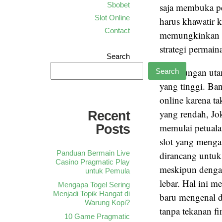
Sbobet
saja membuka pe
Slot Online
harus khawatir k
Contact
memungkinkan p
strategi permain
Search
Keuntungan utam
Search
yang tinggi. Ba
online karena t
yang rendah, Jo
Recent
memulai petuala
Posts
slot yang menga
Panduan Bermain Live
dirancang untuk
Casino Pragmatic Play
meskipun dengan
untuk Pemula
lebar. Hal ini 
Mengapa Togel Sering
Menjadi Topik Hangat di
baru mengenal d
Warung Kopi?
tanpa tekanan fi
10 Game Pragmatic