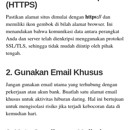
(HTTPS)
https://
Pastikan alamat situs dimulai dengan
dan
memiliki ikon gembok di bilah alamat browser. Ini
menandakan bahwa komunikasi data antara perangkat
Anda dan server telah dienkripsi menggunakan protokol
SSL/TLS, sehingga tidak mudah diintip oleh pihak
tengah.
2. Gunakan Email Khusus
Jangan gunakan email utama yang terhubung dengan
pekerjaan atau akun bank. Buatlah satu alamat email
khusus untuk aktivitas hiburan daring. Hal ini bertujuan
untuk mengisolasi risiko jika terjadi kebocoran data di
kemudian hari.