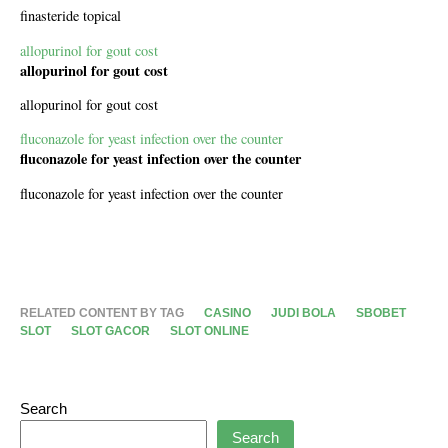
finasteride topical
allopurinol for gout cost
allopurinol for gout cost
allopurinol for gout cost
fluconazole for yeast infection over the counter
fluconazole for yeast infection over the counter
fluconazole for yeast infection over the counter
RELATED CONTENT BY TAG
CASINO
JUDI BOLA
SBOBET
SLOT
SLOT GACOR
SLOT ONLINE
Search
Search