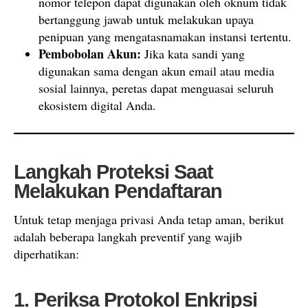
nomor telepon dapat digunakan oleh oknum tidak
bertanggung jawab untuk melakukan upaya
penipuan yang mengatasnamakan instansi tertentu.
Pembobolan Akun:
Jika kata sandi yang
digunakan sama dengan akun email atau media
sosial lainnya, peretas dapat menguasai seluruh
ekosistem digital Anda.
Langkah Proteksi Saat
Melakukan Pendaftaran
Untuk tetap menjaga privasi Anda tetap aman, berikut
adalah beberapa langkah preventif yang wajib
diperhatikan:
1. Periksa Protokol Enkripsi