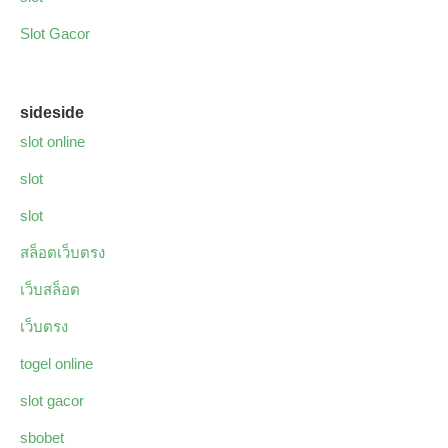
Slot Gacor
sideside
slot online
slot
slot
สล็อตเว็บตรง
เว็บสล็อต
เว็บตรง
togel online
slot gacor
sbobet