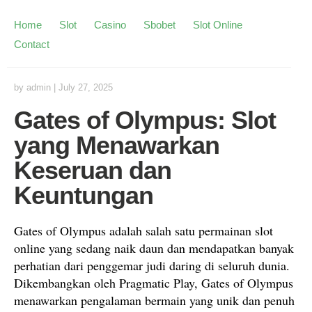
Home
Slot
Casino
Sbobet
Slot Online
Contact
by
admin
|
July 27, 2025
Gates of Olympus: Slot
yang Menawarkan
Keseruan dan
Keuntungan
Gates of Olympus adalah salah satu permainan slot
online yang sedang naik daun dan mendapatkan banyak
perhatian dari penggemar judi daring di seluruh dunia.
Dikembangkan oleh Pragmatic Play, Gates of Olympus
menawarkan pengalaman bermain yang unik dan penuh