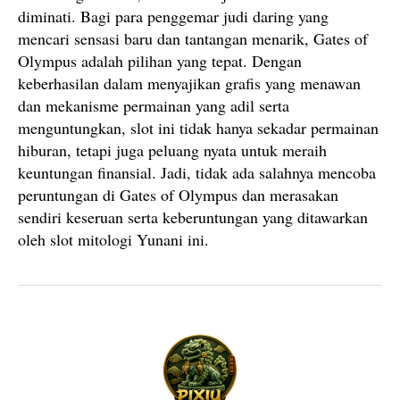
diminati. Bagi para penggemar judi daring yang
mencari sensasi baru dan tantangan menarik, Gates of
Olympus adalah pilihan yang tepat. Dengan
keberhasilan dalam menyajikan grafis yang menawan
dan mekanisme permainan yang adil serta
menguntungkan, slot ini tidak hanya sekadar permainan
hiburan, tetapi juga peluang nyata untuk meraih
keuntungan finansial. Jadi, tidak ada salahnya mencoba
peruntungan di Gates of Olympus dan merasakan
sendiri keseruan serta keberuntungan yang ditawarkan
oleh slot mitologi Yunani ini.