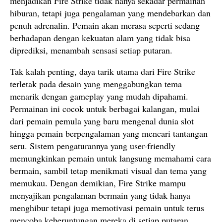
menjadikan Fire Strike tidak hanya sekadar permainan
hiburan, tetapi juga pengalaman yang mendebarkan dan
penuh adrenalin. Pemain akan merasa seperti sedang
berhadapan dengan kekuatan alam yang tidak bisa
diprediksi, menambah sensasi setiap putaran.
Tak kalah penting, daya tarik utama dari Fire Strike
terletak pada desain yang menggabungkan tema
menarik dengan gameplay yang mudah dipahami.
Permainan ini cocok untuk berbagai kalangan, mulai
dari pemain pemula yang baru mengenal dunia slot
hingga pemain berpengalaman yang mencari tantangan
seru. Sistem pengaturannya yang user-friendly
memungkinkan pemain untuk langsung memahami cara
bermain, sambil tetap menikmati visual dan tema yang
memukau. Dengan demikian, Fire Strike mampu
menyajikan pengalaman bermain yang tidak hanya
menghibur tetapi juga memotivasi pemain untuk terus
mencoba keberuntungan mereka di setiap putaran.