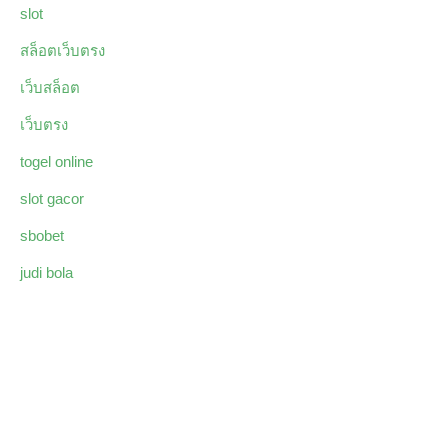
slot
สล็อตเว็บตรง
เว็บสล็อต
เว็บตรง
togel online
slot gacor
sbobet
judi bola