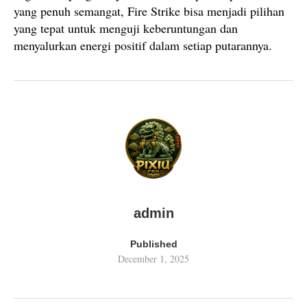
yang penuh semangat, Fire Strike bisa menjadi pilihan
yang tepat untuk menguji keberuntungan dan
menyalurkan energi positif dalam setiap putarannya.
admin
Published
December 1, 2025