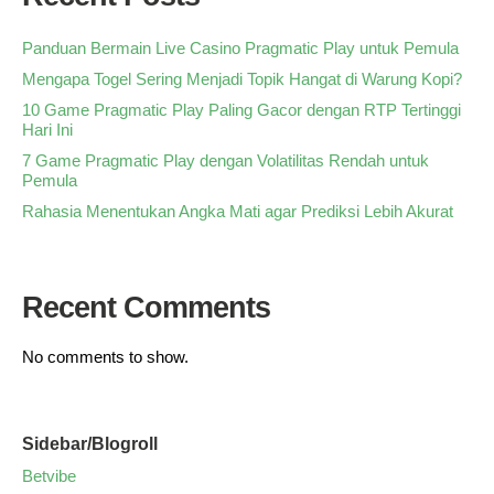
Panduan Bermain Live Casino Pragmatic Play untuk Pemula
Mengapa Togel Sering Menjadi Topik Hangat di Warung Kopi?
10 Game Pragmatic Play Paling Gacor dengan RTP Tertinggi
Hari Ini
7 Game Pragmatic Play dengan Volatilitas Rendah untuk
Pemula
Rahasia Menentukan Angka Mati agar Prediksi Lebih Akurat
Recent Comments
No comments to show.
Sidebar/Blogroll
Betvibe