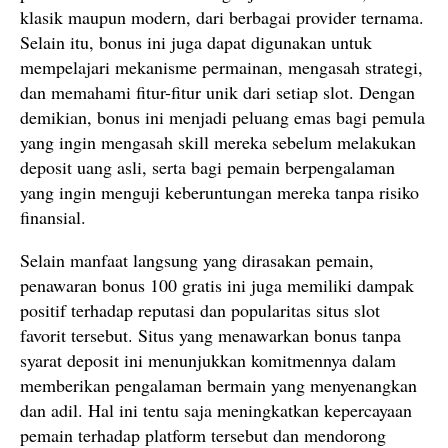
klasik maupun modern, dari berbagai provider ternama.
Selain itu, bonus ini juga dapat digunakan untuk
mempelajari mekanisme permainan, mengasah strategi,
dan memahami fitur-fitur unik dari setiap slot. Dengan
demikian, bonus ini menjadi peluang emas bagi pemula
yang ingin mengasah skill mereka sebelum melakukan
deposit uang asli, serta bagi pemain berpengalaman
yang ingin menguji keberuntungan mereka tanpa risiko
finansial.
Selain manfaat langsung yang dirasakan pemain,
penawaran bonus 100 gratis ini juga memiliki dampak
positif terhadap reputasi dan popularitas situs slot
favorit tersebut. Situs yang menawarkan bonus tanpa
syarat deposit ini menunjukkan komitmennya dalam
memberikan pengalaman bermain yang menyenangkan
dan adil. Hal ini tentu saja meningkatkan kepercayaan
pemain terhadap platform tersebut dan mendorong