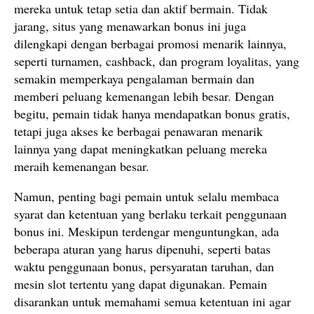
mereka untuk tetap setia dan aktif bermain. Tidak
jarang, situs yang menawarkan bonus ini juga
dilengkapi dengan berbagai promosi menarik lainnya,
seperti turnamen, cashback, dan program loyalitas, yang
semakin memperkaya pengalaman bermain dan
memberi peluang kemenangan lebih besar. Dengan
begitu, pemain tidak hanya mendapatkan bonus gratis,
tetapi juga akses ke berbagai penawaran menarik
lainnya yang dapat meningkatkan peluang mereka
meraih kemenangan besar.
Namun, penting bagi pemain untuk selalu membaca
syarat dan ketentuan yang berlaku terkait penggunaan
bonus ini. Meskipun terdengar menguntungkan, ada
beberapa aturan yang harus dipenuhi, seperti batas
waktu penggunaan bonus, persyaratan taruhan, dan
mesin slot tertentu yang dapat digunakan. Pemain
disarankan untuk memahami semua ketentuan ini agar