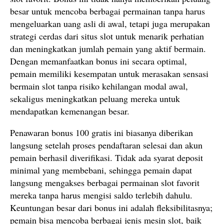
besar untuk mencoba berbagai permainan tanpa harus
mengeluarkan uang asli di awal, tetapi juga merupakan
strategi cerdas dari situs slot untuk menarik perhatian
dan meningkatkan jumlah pemain yang aktif bermain.
Dengan memanfaatkan bonus ini secara optimal,
pemain memiliki kesempatan untuk merasakan sensasi
bermain slot tanpa risiko kehilangan modal awal,
sekaligus meningkatkan peluang mereka untuk
mendapatkan kemenangan besar.
Penawaran bonus 100 gratis ini biasanya diberikan
langsung setelah proses pendaftaran selesai dan akun
pemain berhasil diverifikasi. Tidak ada syarat deposit
minimal yang membebani, sehingga pemain dapat
langsung mengakses berbagai permainan slot favorit
mereka tanpa harus mengisi saldo terlebih dahulu.
Keuntungan besar dari bonus ini adalah fleksibilitasnya;
pemain bisa mencoba berbagai jenis mesin slot, baik