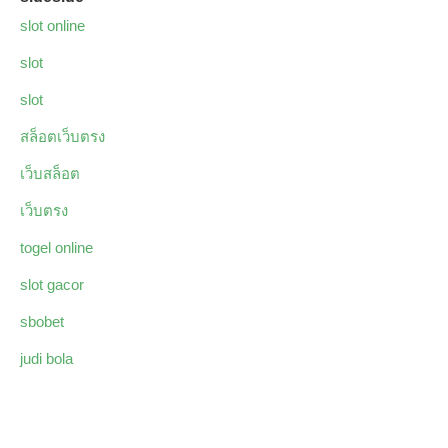
slot online
slot
slot
สล็อตเว็บตรง
เว็บสล็อต
เว็บตรง
togel online
slot gacor
sbobet
judi bola